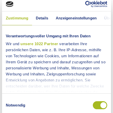
rauchfreie Schulklassen - Suchtbeauftragter des
Ostalbkreises und AOK zeichnen Gewinner des
Kreativwettbewerbs aus
Zustimmung
Details
Anzeigeneinstellungen
Über
Wie in den vergangenen Schuljahren hatte sich der
Ostalbkreis auch im Schuljahr 2025/ 2026 wieder am
bundesweiten Wettbewerb beteiligt. Von 845
Verantwortungsvoller Umgang mit Ihren Daten
teilnehmenden Schulklassen in Baden-Württemberg
haben 65 ...
Wir und
unsere 1022 Partner
verarbeiten Ihre
persönlichen Daten, wie z. B. Ihre IP-Adresse, mithilfe
von Technologien wie Cookies, um Informationen auf
Ihrem Gerät zu speichern und darauf zuzugreifen und so
personalisierte Werbung und Inhalte, Messungen von
Nr. 313 vom 22.07.2026
Werbung und Inhalten, Zielgruppenforschung sowie
Entwicklung von Angeboten zu ermöglichen. Sie
Mittelverteilung Ausgleichstock 2026:
entscheiden darüber, wer Ihre Daten für welche Zwecke
Rekordförderung von 14,8 Mio. Euro für die
nutzt. Sie können Ihre Einwilligung jederzeit über die
Ostalbkommunen
Cookie-Erklärung oder durch Klicken auf das Privacy
Einwilligungsauswahl
Kurz vor der Sommerpause überbringt Landrat Dr. Bläse
Trigger Symbol ändern oder widerrufen
Notwendig
sehr gute Nachrichten aus Stuttgart. Bei der Sitzung des