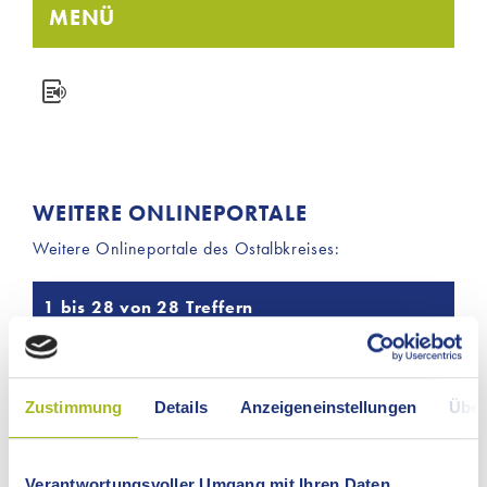
MENÜ
WEITERE ONLINEPORTALE
Weitere Onlineportale des Ostalbkreises:
1 bis 28 von 28 Treffern
Bildung und Teilhabe App
Bildungsportal Ostalb
Zustimmung
Details
Anzeigeneinstellungen
Über
Breitband Ostalb KAöR
Verantwortungsvoller Umgang mit Ihren Daten
Deine Ostalb - Mach Urlaub vor deiner Haustür (Blog des