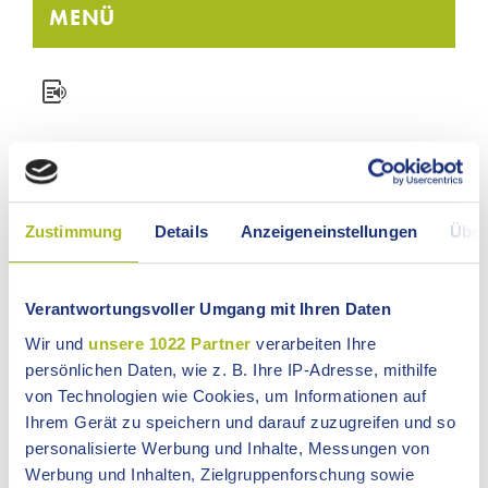
MENÜ
PRESSEMITTEILUNG
Zustimmung
Details
Anzeigeneinstellungen
Über
Nr. 150 vom 11.04.2025
Verantwortungsvoller Umgang mit Ihren Daten
Sprecherwechsel bei der AG der
Einrichtungsleitungen im Ostalbkreis
Wir und
unsere 1022 Partner
verarbeiten Ihre
Nach über zwanzig Jahren als Sprecher der
persönlichen Daten, wie z. B. Ihre IP-Adresse, mithilfe
Arbeitsgemeinschaft der Einrichtungsleitungen im
von Technologien wie Cookies, um Informationen auf
Ostalbkreis wurde Jörg Allgayer bei der letzten Sitzung
Ihrem Gerät zu speichern und darauf zuzugreifen und so
offiziell verabschiedet. "Der hohe Sachverstand,
personalisierte Werbung und Inhalte, Messungen von
Weitblick und die Ruhe werde dem Gremium fehlen“,
Werbung und Inhalten, Zielgruppenforschung sowie
sagte Anja Kontermann vom Schönblick in Schwäbisch