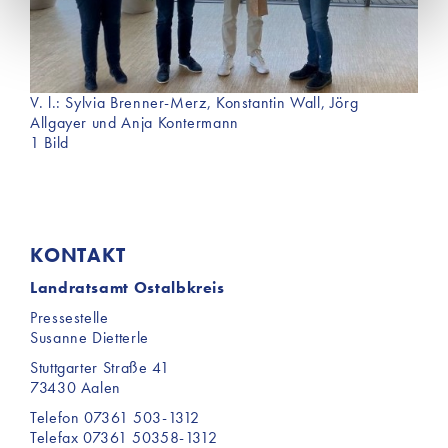
Einsatz dieser Cookies werden aktiv keine Daten an
Dritte weitergegeben. Jedoch sind auf unserer Website
Inhalte von Drittanbietern eingebunden, die
möglicherweise Cookies für Marketingzwecke
verwenden. Welche Cookies im Einzelnen zur
V. l.: Sylvia Brenner-Merz, Konstantin Wall, Jörg
Allgayer und Anja Kontermann
Anwendung kommen, finden Sie unter dem Reiter
1 Bild
„Details“ und in unserer Datenschutzerklärung ».
KONTAKT
Landratsamt Ostalbkreis
Pressestelle
Susanne Dietterle
Stuttgarter Straße 41
73430 Aalen
Telefon 07361 503-1312
Telefax 07361 50358-1312