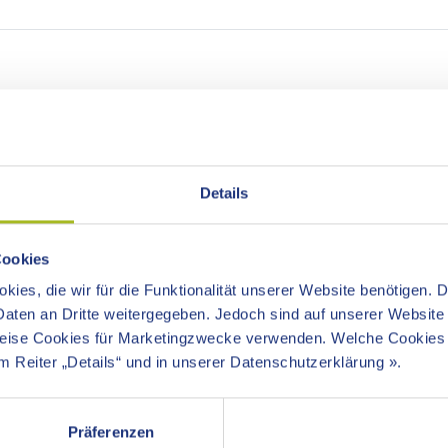
Details
r einen Zeitraum ein:
Oder wählen Sie hier ein Dat
Datum auswählen:
Cookies
kies, die wir für die Funktionalität unserer Website benötigen. 
aten an Dritte weitergegeben. Jedoch sind auf unserer Website I
«
August 2026
weise Cookies für Marketingzwecke verwenden. Welche Cookies
Mo
Di
Mi
Do
Fr
Sa
 Reiter „Details“ und in unserer Datenschutzerklärung ».
27
28
29
30
31
1
3
4
5
6
7
8
Präferenzen