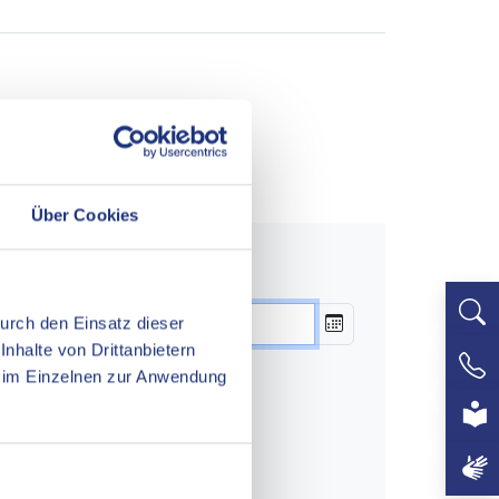
Über Cookies
um über den Kalender aus:
Durch den Einsatz dieser
nhalte von Drittanbietern
»
 im Einzelnen zur Anwendung
+497
So
2
9