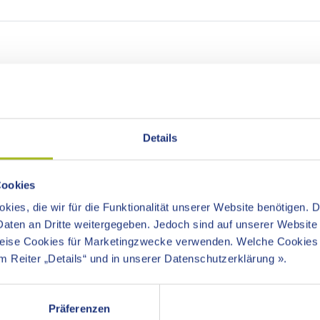
Details
r einen Zeitraum ein:
Oder wählen Sie hier ein Dat
Datum auswählen:
Cookies
kies, die wir für die Funktionalität unserer Website benötigen. 
aten an Dritte weitergegeben. Jedoch sind auf unserer Website I
«
August 2026
weise Cookies für Marketingzwecke verwenden. Welche Cookies
Mo
Di
Mi
Do
Fr
Sa
 Reiter „Details“ und in unserer Datenschutzerklärung ».
27
28
29
30
31
1
3
4
5
6
7
8
Präferenzen