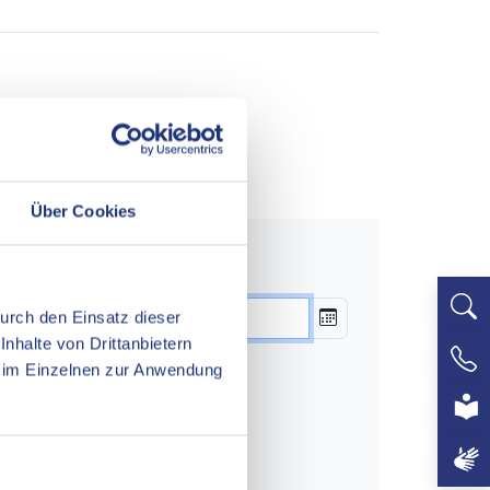
Über Cookies
um über den Kalender aus:
Durch den Einsatz dieser
nhalte von Drittanbietern
»
 im Einzelnen zur Anwendung
+497
So
2
9