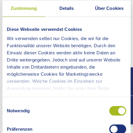
Schwäbisch Gmünd -Weiler i.d.B.
Zustimmung
Details
Über Cookies
Schwäbisch Gmünd - Weiler i.d.B.
Susanne Kranzer
Diese Webseite verwendet Cookies
0175 2224529
Wir verwenden selbst nur Cookies, die wir für die
susanne.kranzer[at]ostalbkreis.de
Funktionalität unserer Website benötigen. Durch den
Einsatz dieser Cookies werden aktiv keine Daten an
Dritte weitergegeben. Jedoch sind auf unserer Website
Weitere Auskünfte erteilt das Forstdezernat des
Inhalte von Drittanbietern eingebunden, die
Landratsamts Ostalbkreis, Tel. 07361 503-1662,
möglicherweise Cookies für Marketingzwecke
www.ostalbkreis.de/wald
verwenden. Welche Cookies im Einzelnen zur
Anwendung kommen, finden Sie unter dem Reiter
„Details“ und in unserer Datenschutzerklärung ».
+497
Einwilligungsauswahl
Notwendig
Präferenzen