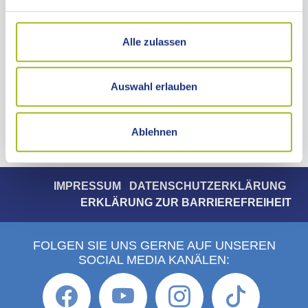
Stuttgarter Straße 41
73430 Aalen
Telefon 07361 503-1312
Alle zulassen
pressestelle@ostalbkreis.de
KONTAKTZEITEN
Auswahl erlauben
ANFAHRT
Ablehnen
IMPRESSUM
DATENSCHUTZERKLÄRUNG
ERKLÄRUNG ZUR BARRIEREFREIHEIT
FOLGEN SIE UNS GERNE AUF UNSEREN
SOCIAL MEDIA KANÄLEN: