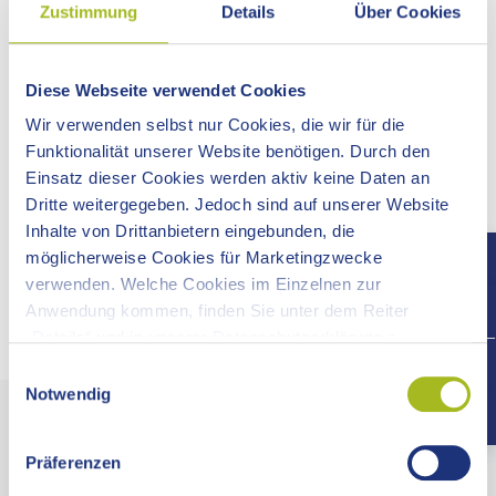
Zustimmung
Details
Über Cookies
Nr. 279 vom 30.06.2026
DIENSTSTELLEN DER
Diese Webseite verwendet Cookies
LANDKREISVERWALTUNG GESCHLOSSEN
Wir verwenden selbst nur Cookies, die wir für die
Wie das Landratsamt Ostalbkreis mitteilt, bleiben am
Funktionalität unserer Website benötigen. Durch den
Mittwoch, 15. Juli 2026 alle Dienststellen wegen einer
Einsatz dieser Cookies werden aktiv keine Daten an
internen Veranstaltung ganztägig geschlossen.
Dritte weitergegeben. Jedoch sind auf unserer Website
Inhalte von Drittanbietern eingebunden, die
möglicherweise Cookies für Marketingzwecke
Mehr zu diesem Thema
verwenden. Welche Cookies im Einzelnen zur
Kontaktzeiten des Landratsamts Ostalbkreis
Anwendung kommen, finden Sie unter dem Reiter
„Details“ und in unserer Datenschutzerklärung ».
+497
Einwilligungsauswahl
Notwendig
LANDRATSAMT OSTALBKREIS
Präferenzen
Pressestelle