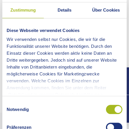
Zustimmung
Details
Über Cookies
Nr. 253 vom 15.06.2026
VOLLSPERRUNG DER K 3256 ZWISCHEN
DURLANGEN UND ZIMMERBACH
Diese Webseite verwendet Cookies
Aufgrund einer Veranstaltung wird die K 3256 zwischen
Wir verwenden selbst nur Cookies, die wir für die
Durlangen und Zimmerbach am Sonntag, 21. Juni 2026 im
Funktionalität unserer Website benötigen. Durch den
Zeitraum von ca. 13:00 Uhr bis 16:00 Uhr für den
Einsatz dieser Cookies werden aktiv keine Daten an
Straßenverkehr voll gesperrt werden.
Dritte weitergegeben. Jedoch sind auf unserer Website
Inhalte von Drittanbietern eingebunden, die
Die Verkehrsteilnehmer werden um Beachtung gebeten.
möglicherweise Cookies für Marketingzwecke
verwenden. Welche Cookies im Einzelnen zur
Mehr zu diesem Thema
Anwendung kommen, finden Sie unter dem Reiter
Straßenverkehr
„Details“ und in unserer Datenschutzerklärung ».
+497
Einwilligungsauswahl
Notwendig
Präferenzen