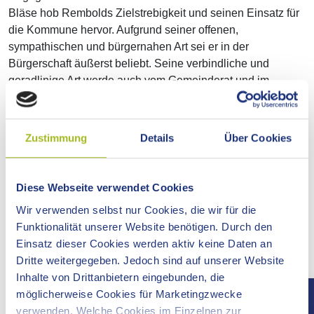
Bläse hob Rembolds Zielstrebigkeit und seinen Einsatz für
die Kommune hervor. Aufgrund seiner offenen,
sympathischen und bürgernahen Art sei er in der
Bürgerschaft äußerst beliebt. Seine verbindliche und
geradlinige Art werde auch vom Gemeinderat und im
Kollegenkreis sehr geschätzt. Rembold sei, so Bläse weiter,
Bürgermeister aus voller Überzeugung und identifiziere sich
vollständig mit "seinem" Waldstetten.
Zustimmung
Details
Über Cookies
Neben zahlreichen Infrastrukturmaßnahmen in den
vergangenen zweieinhalb Jahrzehnten seiner Amtszeit,
Diese Webseite verwendet Cookies
innovativen Pilotprojekten wie dem Quartiersprojekt
Wir verwenden selbst nur Cookies, die wir für die
gemeinsam.waldstetten.gestalten oder etwa den
Funktionalität unserer Website benötigen. Durch den
Feierlichkeiten zu 750 Jahre Waldstetten hat Michael
Einsatz dieser Cookies werden aktiv keine Daten an
Rembold für seine Gemeinde viele weitere Projekte auf der
Dritte weitergegeben. Jedoch sind auf unserer Website
Agenda: So entsteht seit September 2024 für rund 14,6 Mio.
Inhalte von Drittanbietern eingebunden, die
Euro ein neues Rathaus, das diesen Sommer bezogen
möglicherweise Cookies für Marketingzwecke
werden soll. Parallel läuft die Umgestaltung der Ortsmitte für
verwenden. Welche Cookies im Einzelnen zur