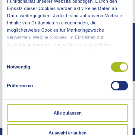
Funktionalität unserer Website benötigen. Durch den
Einsatz dieser Cookies werden aktiv keine Daten an
Dritte weitergegeben. Jedoch sind auf unserer Website
Inhalte von Drittanbietern eingebunden, die
möglicherweise Cookies für Marketingzwecke
verwenden. Welche Cookies im Einzelnen zur
LANDRATSAMT OSTALBKREIS
Anwendung kommen, finden Sie unter dem Reiter
Pressestelle
„Details“ und in unserer Datenschutzerklärung ».
+497
Stuttgarter Straße 41
Einwilligungsauswahl
73430 Aalen
Notwendig
Telefon 07361 503-1312
pressestelle@ostalbkreis.de
Präferenzen
KONTAKTZEITEN
ANFAHRT
Alle zulassen
Auswahl erlauben