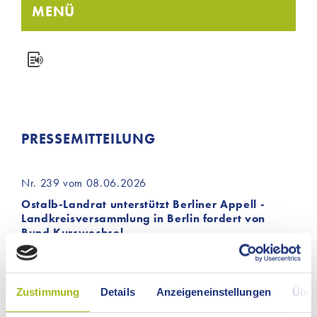
MENÜ
PRESSEMITTEILUNG
Nr. 239 vom 08.06.2026
Ostalb-Landrat unterstützt Berliner Appell -
Landkreisversammlung in Berlin fordert von
Bund Kurswechsel
Am 8. und 9. Juni tagt in Berlin die
Landkreisversammlung. Rund 400 Landrätinnen und
Landräte, Mitglieder der Kreistage,
Zustimmung
Details
Anzeigeneinstellungen
Über
Bundestagsabgeordnete sowie weitere Gäste aus Politik,
Wirtschaft, von Verbänden und Organisationen