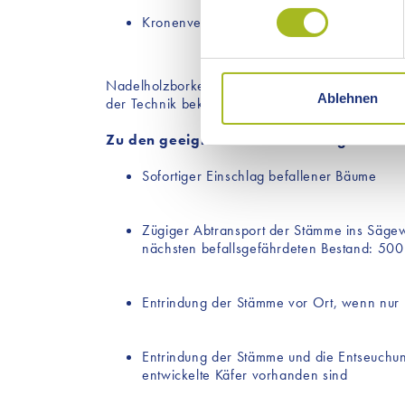
Erfahren Sie mehr darüber, w
Kronenverfärbungen (rot) bei Tanne
Einzelheiten
fest.
Wir verwenden selbst nur Coo
Nadelholzborkenkäfer müssen von den jeweilige
Cookies werden aktiv keine D
Ablehnen
der Technik bekämpft werden.
eingebunden, die möglicher
kommen, finden Sie unter dem
Zu den geeigneten Maßnahmen gehören:
Sofortiger Einschlag befallener Bäume
Zügiger Abtransport der Stämme ins Säge
nächsten befallsgefährdeten Bestand: 500
Entrindung der Stämme vor Ort, wenn nur
Entrindung der Stämme und die Entseuchun
entwickelte Käfer vorhanden sind