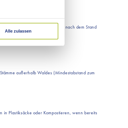
hre Präferenzen im
Abschnitt
Durch den Einsatz dieser
lich und wirksam, sachkundig und nach dem Stand
nhalte von Drittanbietern
Alle zulassen
 im Einzelnen zur Anwendung
er Stämme außerhalb Waldes (Mindestabstand zum
 in Plastiksäcke oder Kompostieren, wenn bereits