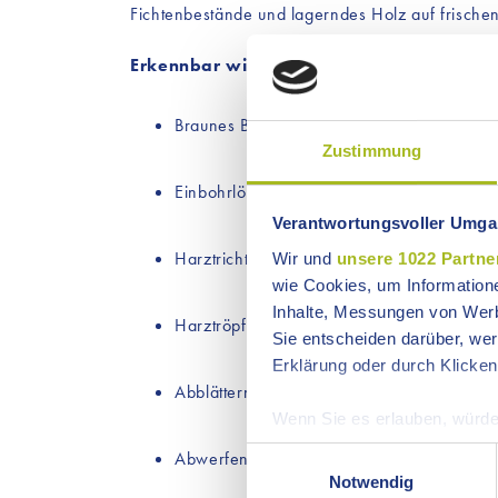
Fichtenbestände und lagerndes Holz auf frischen 
Erkennbar wird der Befall an folgenden 
Braunes Bohrmehl auf Rindenschuppen im
Zustimmung
Einbohrlöcher in der Rinde (1 - 3 mm Dur
Verantwortungsvoller Umgan
Harztrichter um Einbohrlöcher
Wir und
unsere 1022 Partne
wie Cookies, um Information
Inhalte, Messungen von Werb
Harztröpfchen und Harzfluss am Stamm, v
Sie entscheiden darüber, wer
Erklärung oder durch Klicken
Abblättern der Rinde oder Spechtschläge
Wenn Sie es erlauben, würde
Informationen über Ih
Einwilligungsauswahl
Abwerfen grüner Nadeln bei Fichten
Ihr Gerät durch aktiv
Notwendig