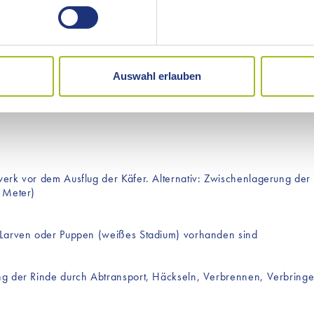
ie Ihre persönlichen Daten verarbeitet werden, und legen Sie I
kies, die wir für die Funktionalität unserer Website benötigen. 
n Eigentümern, Nutzungsberechtigten oder durch Dritte unverzüg
aten an Dritte weitergegeben. Jedoch sind auf unserer Website I
Auswahl erlauben
weise Cookies für Marketingzwecke verwenden. Welche Cookies
 Reiter „Details“ und in unserer Datenschutzerklärung ».
werk vor dem Ausflug der Käfer. Alternativ: Zwischenlagerung d
 Meter)
 Larven oder Puppen (weißes Stadium) vorhanden sind
g der Rinde durch Abtransport, Häckseln, Verbrennen, Verbringen