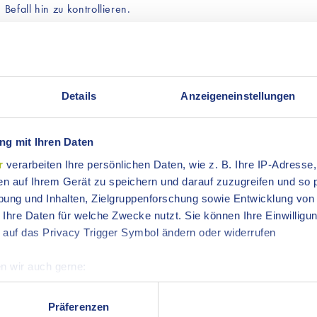
Befall hin zu kontrollieren.
Symptomen:
 Stammfußbereich oder auf liegenden Stämmen
Details
Anzeigeneinstellungen
chmesser)
g mit Ihren Daten
r
verarbeiten Ihre persönlichen Daten, wie z. B. Ihre IP-Adresse,
en auf Ihrem Gerät zu speichern und darauf zuzugreifen und so 
ung und Inhalten, Zielgruppenforschung sowie Entwicklung von
or allem am Kronenansatz
 Ihre Daten für welche Zwecke nutzt. Sie können Ihre Einwilligun
 auf das Privacy Trigger Symbol ändern oder widerrufen
n wir auch gerne:
re geografische Lage erfassen, welche bis auf einige Meter gen
es Scannen nach bestimmten Merkmalen (Fingerprinting) identifi
Präferenzen