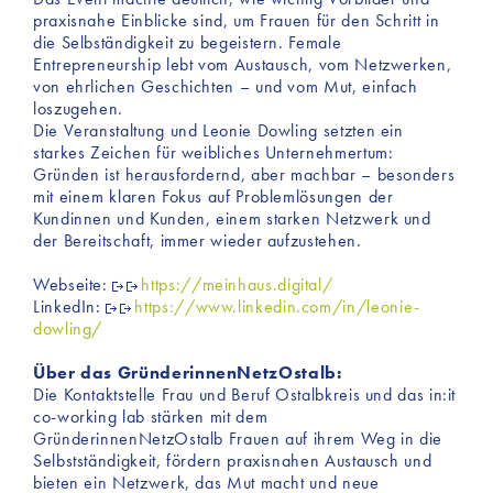
„Details“ und in unserer Datenschutzerklärung ».
praxisnahe Einblicke sind, um Frauen für den Schritt in
die Selbständigkeit zu begeistern. Female
Entrepreneurship lebt vom Austausch, vom Netzwerken,
von ehrlichen Geschichten – und vom Mut, einfach
loszugehen.
Die Veranstaltung und Leonie Dowling setzten ein
starkes Zeichen für weibliches Unternehmertum:
Gründen ist herausfordernd, aber machbar – besonders
mit einem klaren Fokus auf Problemlösungen der
Kundinnen und Kunden, einem starken Netzwerk und
der Bereitschaft, immer wieder aufzustehen.
Webseite:
https://meinhaus.digital/
LinkedIn:
https://www.linkedin.com/in/leonie-
dowling/
Über das GründerinnenNetzOstalb:
Die Kontaktstelle Frau und Beruf Ostalbkreis und das in:it
co-working lab stärken mit dem
GründerinnenNetzOstalb Frauen auf ihrem Weg in die
Selbstständigkeit, fördern praxisnahen Austausch und
bieten ein Netzwerk, das Mut macht und neue