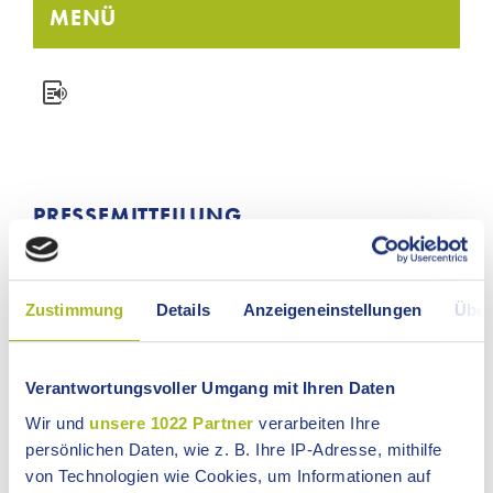
MENÜ
PRESSEMITTEILUNG
Nr. 156 vom 14.04.2026
Zustimmung
Details
Anzeigeneinstellungen
Über
Vom Turm zum Tor – Leben am Limes
Bitte beachten Sie die Änderung: Vom Limesturm
zum Limestor wird am 3. Mai 2026 Andreas
Verantwortungsvoller Umgang mit Ihren Daten
Schaaf führen und nicht Markus Schmid.
Anmeldung erforderlich unter Tel. 07961
Wir und
unsere 1022 Partner
verarbeiten Ihre
8786195 oder per E-Mail an
persönlichen Daten, wie z. B. Ihre IP-Adresse, mithilfe
expeditiogermanica[at]web.de
von Technologien wie Cookies, um Informationen auf