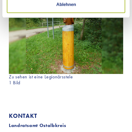
Ablehnen
Wir verwenden selbst nur Cookies, die wir für die
Funktionalität unserer Website benötigen. Durch den
Einsatz dieser Cookies werden aktiv keine Daten an
Dritte weitergegeben. Jedoch sind auf unserer Website
Inhalte von Drittanbietern eingebunden, die
möglicherweise Cookies für Marketingzwecke
verwenden. Welche Cookies im Einzelnen zur
Anwendung kommen, finden Sie unter dem Reiter
„Details“ und in unserer Datenschutzerklärung ».
Zu sehen ist eine Legionärsstele
1 Bild
KONTAKT
Landratsamt Ostalbkreis