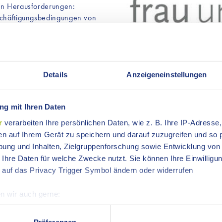
hen Herausforderungen:
eschäftigungsbedingungen von
ttlungsagenturen, langwierige
sländischer Pflegekräfte aus
enden Probleme. Vor diesem
uf Ostwürttemberg - Ostalbkreis,
t Schwäbisch Gmünd, die
Details
Anzeigeneinstellungen
, der EUROPoint und die
h anlässlich des Tages der
g mit Ihren Daten
-Beispielen befasst und
r
verarbeiten Ihre persönlichen Daten, wie z. B. Ihre IP-Adresse,
Logo Kontaktstelle Frau und 
en auf Ihrem Gerät zu speichern und darauf zuzugreifen und so 
1 Bild
ai 2025 von 17:30 bis
ung und Inhalten, Zielgruppenforschung sowie Entwicklung von
, statt. Bereits ab 17:00 Uhr
 Ihre Daten für welche Zwecke nutzt. Sie können Ihre Einwilligun
ingeladen.
 auf das Privacy Trigger Symbol ändern oder widerrufen
t, und Juniorprof. Dr. Veronika
n wir auch gerne:
senschaften an der PH Schwäbisch
re geografische Lage erfassen, welche bis auf einige Meter gen
k über die europolitische
es Scannen nach bestimmten Merkmalen (Fingerprinting) identifi