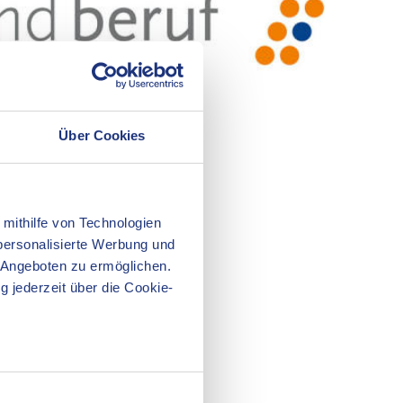
Über Cookies
 mithilfe von Technologien
Beruf
personalisierte Werbung und
 Angeboten zu ermöglichen.
g jederzeit über die Cookie-
au sein können
zieren