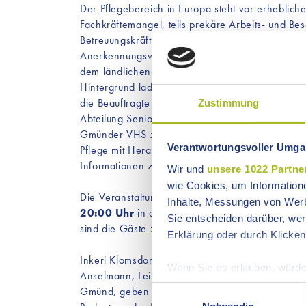
Der Pflegebereich in Europa steht vor erheblic
Fachkräftemangel, teils prekäre Arbeits- und B
Betreuungskräften, schwarze Schafe unter Vermi
Anerkennungsverfahren und die Abwanderung au
dem ländlichen Raum sind nur einige der dräng
Hintergrund laden die Kontaktstelle Frau und Ber
die Beauftragte für Chancengleichheit der Stad
Zustimmung
Abteilung Senioren der Stadt Schwäbisch Gmünd
Gmünder VHS zu einer Veranstaltung ein, die sic
Verantwortungsvoller Umgan
Pflege mit Herausforderungen und Good-Practice
Informationen zur facettenreichen Thematik gibt.
Wir und
unsere 1022 Partne
wie Cookies, um Information
Die Veranstaltung findet am
Donnerstag, 7. M
Inhalte, Messungen von Werb
20:00 Uhr
in der Gmünder VHS, Münsterplatz 15
Sie entscheiden darüber, wer
sind die Gäste zu einem alkoholfreien Aperitif e
Erklärung oder durch Klicken
Inkeri Klomsdorf, Betriebswirtin und Führungskraf
Wenn Sie es erlauben, würde
Anselmann, Leiterin des Instituts für Pflegewis
Informationen über Ih
Einwilligungsauswahl
Gmünd, geben in Impulsvorträgen einen Überblic
Ihr Gerät durch aktiv