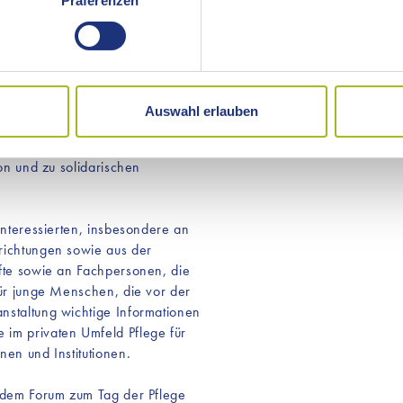
ick in "Die zentrale Rolle
Präferenzen
ie Ihre persönlichen Daten verarbeitet werden, und legen Sie I
Ort" (Anselmann).
sch mit Fachorganisationen, die
ampagne Ostalbkreis, das
kies, die wir für die Funktionalität unserer Website benötigen. 
legeschule St. Loreto, die
aten an Dritte weitergegeben. Jedoch sind auf unserer Website I
Auswahl erlauben
ienst FairCare und das Projekt
weise Cookies für Marketingzwecke verwenden. Welche Cookies
ausch werden Herausforderungen
 Reiter „Details“ und in unserer Datenschutzerklärung ».
ion und zu solidarischen
Interessierten, insbesondere an
richtungen sowie aus der
äfte sowie an Fachpersonen, die
für junge Menschen, die vor der
nstaltung wichtige Informationen
im privaten Umfeld Pflege für
nen und Institutionen.
t dem Forum zum Tag der Pflege