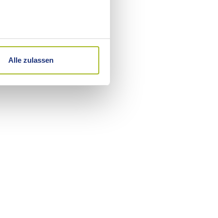
hre Präferenzen im
Abschnitt
Durch den Einsatz dieser
nhalte von Drittanbietern
Alle zulassen
 im Einzelnen zur Anwendung