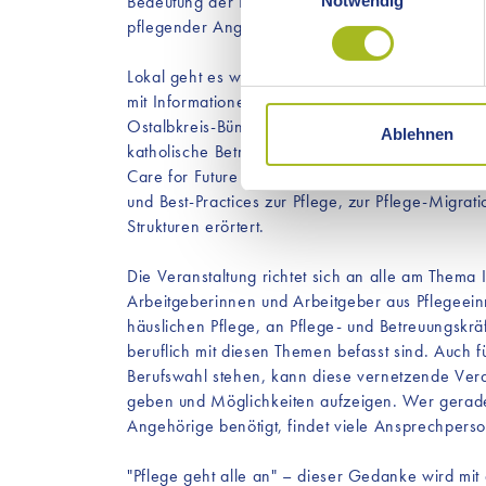
Bedeutung der Pflege (Klomsdorf) und einen Einbl
Notwendig
Erfahren Sie mehr darüber, w
pflegender Angehöriger in der Versorgung vor 
Einzelheiten
fest.
Lokal geht es weiter mit dem interaktiven Austau
mit Informationen vor Ort sind, wie die Pflegek
Wir verwenden selbst nur Coo
Ostalbkreis-Bündnis, der Pflegestützpunkt, die Pf
Cookies werden aktiv keine D
Ablehnen
katholische Betriebsseelsorge, der Vermittlungsd
eingebunden, die möglicher
Care for Future der AJO. Im interaktiven Aust
kommen, finden Sie unter dem
und Best-Practices zur Pflege, zur Pflege-Migrat
Strukturen erörtert.
Die Veranstaltung richtet sich an alle am Thema 
Arbeitgeberinnen und Arbeitgeber aus Pflegeein
häuslichen Pflege, an Pflege- und Betreuungskr
beruflich mit diesen Themen befasst sind. Auch 
Berufswahl stehen, kann diese vernetzende Vera
geben und Möglichkeiten aufzeigen. Wer gerade 
Angehörige benötigt, findet viele Ansprechperso
"Pflege geht alle an" – dieser Gedanke wird mi