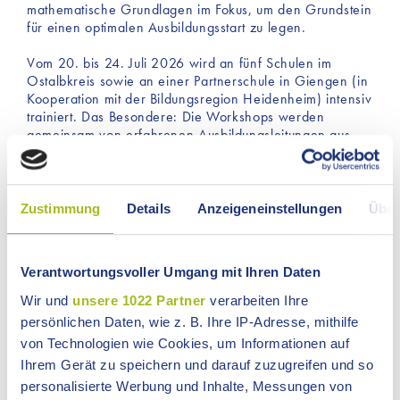
mathematische Grundlagen im Fokus, um den Grundstein
für einen optimalen Ausbildungsstart zu legen.
Vom 20. bis 24. Juli 2026 wird an fünf Schulen im
Ostalbkreis sowie an einer Partnerschule in Giengen (in
Kooperation mit der Bildungsregion Heidenheim) intensiv
trainiert. Das Besondere: Die Workshops werden
gemeinsam von erfahrenen Ausbildungsleitungen aus
der Wirtschaft sowie Lehrkräften von allgemein
bildenden und Beruflichen Schulen geleitet. So wird
sichergestellt, dass die Lerninhalte exakt auf die
Anforderungen der Betriebe zugeschnitten sind.
Zustimmung
Details
Anzeigeneinstellungen
Über
Hinter "SINUS 9" steht ein starkes Netzwerk. Initiiert von
der Bildungsregion Ostalb, wird das Programm tatkräftig
Verantwortungsvoller Umgang mit Ihren Daten
von der Handwerkskammer Ulm, der IHK
Ostwürttemberg sowie Südwestmetall unterstützt. Zum
Wir und
unsere 1022 Partner
verarbeiten Ihre
Abschluss erhalten alle Teilnehmenden ein Zertifikat, das
persönlichen Daten, wie z. B. Ihre IP-Adresse, mithilfe
den erfolgreichen Start in die Ausbildung dokumentiert.
von Technologien wie Cookies, um Informationen auf
Kontakt bei Fragen:
bildungsregion[at]ostalbkreis.de
Ihrem Gerät zu speichern und darauf zuzugreifen und so
oder 07361 503-1193.
personalisierte Werbung und Inhalte, Messungen von