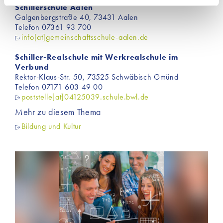
Schillerschule Aalen
Einsatz dieser Cookies werden aktiv keine Daten an
Galgenbergstraße 40, 73431 Aalen
Dritte weitergegeben. Jedoch sind auf unserer Website
Telefon 07361 93 700
Inhalte von Drittanbietern eingebunden, die
info[at]gemeinschaftsschule-aalen.de
möglicherweise Cookies für Marketingzwecke
Schiller-Realschule mit Werkrealschule im
verwenden. Welche Cookies im Einzelnen zur
Verbund
Anwendung kommen, finden Sie unter dem Reiter
Rektor-Klaus-Str. 50, 73525 Schwäbisch Gmünd
„Details“ und in unserer Datenschutzerklärung ».
Telefon 07171 603 49 00
poststelle[at]04125039.schule.bwl.de
Mehr zu diesem Thema
Bildung und Kultur