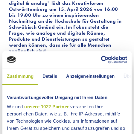
digital & analog" lädt das Kreativforum
Ostwürttemberg am 15. April 2026 von 16:00
bis 19:00 Uhr zu einem inspirierenden
Nachmittag an die Hochschule für Gestaltung in
Schwäbisch Gmünd ein. Im Fokus steht die
Frage, wie analoge und digitale Räume,
Produkte und Dienstleistungen so gestaltet
werden können, dass sie für alle Menschen
zugänglich sind.
Inklusion beginnt bei der Gestaltung. Ob im digitalen
Raum, bei Produkten oder in der Architektur – überall
kann ungewollte Ausgrenzung entstehen. Das
Zustimmung
Details
Anzeigeneinstellungen
Über
Kreativforum zeigt praxisnah, wie inklusive Gestaltung
gelingt, warum sie Mehrwert schafft und wie
Unternehmen und Institutionen von der Vielfalt
Verantwortungsvoller Umgang mit Ihren Daten
unterschiedlicher Bedürfnisse profitieren können.
Wir und
unsere 1022 Partner
verarbeiten Ihre
Nach der Begrüßung durch Nadine Kaiser,
persönlichen Daten, wie z. B. Ihre IP-Adresse, mithilfe
Geschäftsführerin der Wirtschaftsförderungs-gesellschaft
von Technologien wie Cookies, um Informationen auf
mbH Ostwürttemberg (WiRO), geben vier
Ihrem Gerät zu speichern und darauf zuzugreifen und so
Impulsvorträge Einblicke in inklusive Ansätze und