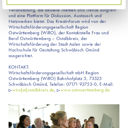
Das Kreativforum Ostwürttemberg ist eine kostenfreie
Funktionalität unserer Website benötigen. Durch den
Veranstaltung, die aktuelle Themen und Trends aufgreift
Einsatz dieser Cookies werden aktiv keine Daten an
und eine Plattform für Diskussion, Austausch und
Dritte weitergegeben. Jedoch sind auf unserer Website
Netzwerken bietet. Das Kreativforum wird von der
Inhalte von Drittanbietern eingebunden, die
Wirtschaftsförderungsgesellschaft Region
Ostwürttemberg (WiRO), der Kontaktstelle Frau und
möglicherweise Cookies für Marketingzwecke
Beruf Ostwürttemberg – Ostalbkreis, der
verwenden. Welche Cookies im Einzelnen zur
Wirtschaftsförderung der Stadt Aalen sowie der
Anwendung kommen, finden Sie unter dem Reiter
Hochschule für Gestaltung Schwäbisch Gmünd
„Details“ und in unserer Datenschutzerklärung ».
ausgerichtet.
KONTAKT:
Wirtschaftsförderungsgesellschaft mbH Region
Ostwürttemberg (WiRO) Bahnhofplatz 5, 73525
Schwäbisch Gmünd, Telefon: 07171 92753-0, E-Mail:
wiro[at]ostalbkreis.de
,
www.ostwuerttemberg.de