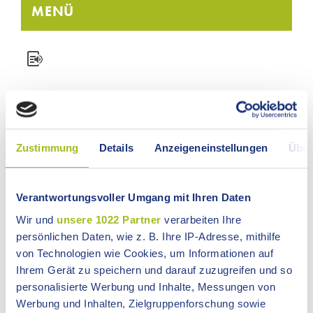
MENÜ
PRESSEMITTEILUNG
Zustimmung
Details
Anzeigeneinstellungen
Über
Nr. 113 vom 18.03.2026
Verantwortungsvoller Umgang mit Ihren Daten
Vom Turm zum Tor – Leben am Limes
Wir und
unsere 1022 Partner
verarbeiten Ihre
Am 12. April geht es bereits zum dritten Mal in diesem
Jahr mit Limes-Cicerone Markus Schmid entlang des
persönlichen Daten, wie z. B. Ihre IP-Adresse, mithilfe
Limes in Rainau vom Limesturm zum Limestor und wieder
von Technologien wie Cookies, um Informationen auf
retour. Dass römische Geschichte gut verpackt richtig
Ihrem Gerät zu speichern und darauf zuzugreifen und so
spannend und unterhaltsam sein kann, wird Markus
personalisierte Werbung und Inhalte, Messungen von
Schmid in den gut zwei Stunden der Führung mit
Werbung und Inhalten, Zielgruppenforschung sowie
kurzweiligen Erklärungen unter Beweis stellen. Auf den