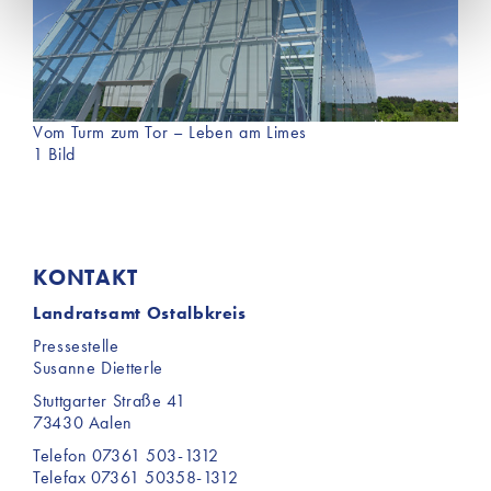
Einsatz dieser Cookies werden aktiv keine Daten an
Dritte weitergegeben. Jedoch sind auf unserer Website
Inhalte von Drittanbietern eingebunden, die
möglicherweise Cookies für Marketingzwecke
verwenden. Welche Cookies im Einzelnen zur
Vom Turm zum Tor – Leben am Limes
Anwendung kommen, finden Sie unter dem Reiter
1 Bild
„Details“ und in unserer Datenschutzerklärung ».
KONTAKT
Landratsamt Ostalbkreis
Pressestelle
Susanne Dietterle
Stuttgarter Straße 41
73430 Aalen
Telefon 07361 503-1312
Telefax 07361 50358-1312