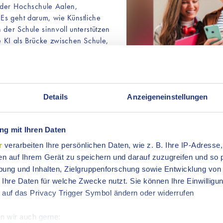
 der Hochschule Aalen,
Es geht darum, wie Künstliche
 der Schule sinnvoll unterstützen
 KI als Brücke zwischen Schule,
eiches Werkzeug, das
zt.
le in das Berufs- oder
Details
Anzeigeneinstellungen
rantwortungsgemeinschaft
re eine Fachkonferenz, die sich
fasst. Eine gute berufliche
'Hey ChatGPT! Wie geht's nac
g mit Ihren Daten
 Fachkräftenachwuchs, stärkt die
Arbeitswelt - Fachkonferen
ration junger Menschen. Der
r
verarbeiten Ihre persönlichen Daten, wie z. B. Ihre IP-Adresse,
1 Bild
rte Ausbildungsmöglichkeiten und
en auf Ihrem Gerät zu speichern und darauf zuzugreifen und so 
Weg in die Berufswelt nachhaltig
ung und Inhalten, Zielgruppenforschung sowie Entwicklung von
".
 Ihre Daten für welche Zwecke nutzt. Sie können Ihre Einwilligun
 auf das Privacy Trigger Symbol ändern oder widerrufen
ie verändert maßgeblich, wie wir
twickeln. Vor diesem Hintergrund
n wir auch gerne: