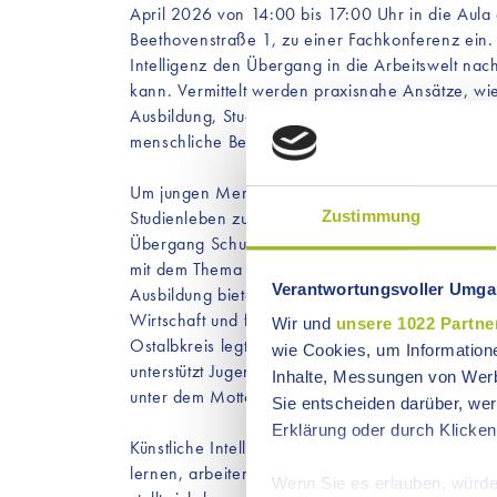
April 2026 von 14:00 bis 17:00 Uhr in die Aula
Beethovenstraße 1, zu einer Fachkonferenz ein. 
Intelligenz den Übergang in die Arbeitswelt nach
kann. Vermittelt werden praxisnahe Ansätze, wie
Ausbildung, Studium oder Beruf wirkt – als hilfr
menschliche Begleitung ergänzt, aber nicht erset
Um jungen Menschen den Übergang von der Schu
Zustimmung
Studienleben zu erleichtern, organisiert die Ve
Übergang Schule-Beruf Ostalbkreis alle zwei Jah
mit dem Thema "Ausbildungs- und Studienreife" be
Verantwortungsvoller Umgan
Ausbildung bietet viele Vorteile: Sie sichert den
Wirtschaft und fördert die Teilhabe sowie Integ
Wir und
unsere 1022 Partne
Ostalbkreis legt großen Wert auf hochqualifizie
wie Cookies, um Information
unterstützt Jugendliche und ihre Eltern auf dem 
Inhalte, Messungen von Werb
unter dem Motto "Kein Abschluss ohne Anschluss
Sie entscheiden darüber, wer
Erklärung oder durch Klicken
Künstliche Intelligenz ist längst Realität – und s
lernen, arbeiten und berufliche Perspektiven en
Wenn Sie es erlauben, würde