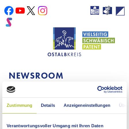
NEWSROOM
OSTALBKREIS
Zustimmung
Details
Anzeigeneinstellungen
Über
Zur Startseite Newsroom
Zur Startseite Homepage
Verantwortungsvoller Umgang mit Ihren Daten