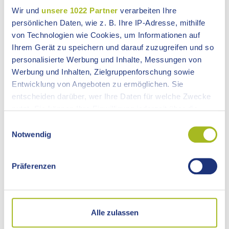
MENÜ
Wir und
unsere 1022 Partner
verarbeiten Ihre
persönlichen Daten, wie z. B. Ihre IP-Adresse, mithilfe
von Technologien wie Cookies, um Informationen auf
Ihrem Gerät zu speichern und darauf zuzugreifen und so
personalisierte Werbung und Inhalte, Messungen von
Werbung und Inhalten, Zielgruppenforschung sowie
Entwicklung von Angeboten zu ermöglichen. Sie
entscheiden darüber, wer Ihre Daten für welche Zwecke
PRESSEMITTEILUNG
nutzt. Sie können Ihre Einwilligung jederzeit über die
Cookie-Erklärung oder durch Klicken auf das Privacy
Einwilligungsauswahl
Nr. 97 vom 09.03.2026
Trigger Symbol ändern oder widerrufen
Notwendig
Vollsperrung der K 3212 zwischen Stödtlen und
Gaxhardt
Wenn Sie es erlauben, würden wir auch gerne:
Präferenzen
Informationen über Ihre geografische Lage
Wegen Holzfällarbeiten muss die K 3212 zwischen
Stödtlen und Gaxhardt am Samstag, 14.03.2026 in der
erfassen, welche bis auf einige Meter genau sein
Zeit von 9:00 Uhr bis 12:00 Uhr für den Straßenverkehr
können
voll gesperrt werden. Eine Umleitung wird über die K
Ihr Gerät durch aktives Scannen nach
Alle zulassen
3210 – Dambach - Gaxhardt eingerichtet.
bestimmten Merkmalen (Fingerprinting) identifizieren