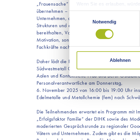
„Frauensache” mehr. Väter wollen zunehmend akt
Wenn Sie es erlauben, würde
übernehmen – und sie suchen Arbeitgebende, di
Informationen über Ih
Einwilligungsauswahl
Unternehmen, die diesem Thema Aufmerksamkeit
Ihr Gerät durch aktiv
Notwendig
Strukturen und eine moderne Unternehmenskultur
Erfahren Sie mehr darüber, w
bereithalten, Vorbilder schaffen, sorgen nicht n
Einzelheiten
fest.
Motivation, sondern reduzieren dadurch auch di
Fachkräfte nachhaltig.
Wir verwenden selbst nur Coo
Cookies werden aktiv keine D
Ablehnen
Daher lädt die Fachkräfteallianz Ostwürttemberg
eingebunden, die möglicher
Südwestmetall Ostwürttemberg, IHK Ostwürttemb
kommen, finden Sie unter dem
Aalen und Kontaktstelle Frau und Beruf Ostalbkr
Personalverantwortliche am Donnerstag,
6. November 2025 von 16:00 bis 19:00 Uhr ins F
Edelmetalle und Metallchemie (fem) nach Schw
Die Teilnehmenden erwartet ein Programm mit I
„Erfolgsfaktor Familie“ der DIHK sowie des Mod
moderierten Gesprächsrunde zu regionaler Good
Vätern und Unternehmen. Zudem gibt es die Mög