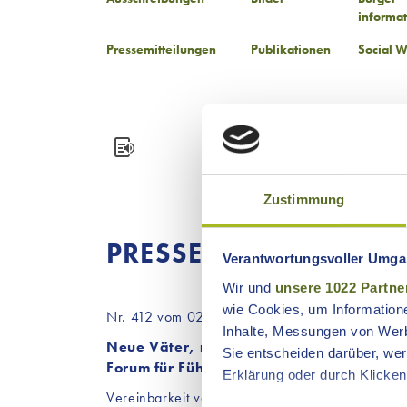
informa
Pressemitteilungen
Publikationen
Social W
Zustimmung
PRESSEMITTEILUNG
Verantwortungsvoller Umgan
Wir und
unsere 1022 Partne
wie Cookies, um Information
Nr. 412 vom 02.10.2025
Inhalte, Messungen von Werb
Neue Väter, neue Wege – Realitäten und
Sie entscheiden darüber, wer
Forum für Führungskräfte und Personalve
Erklärung oder durch Klicken
Vereinbarkeit von Beruf oder Karriere und Familie