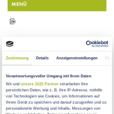
MENÜ
PRESSEMITTEILUNG
Zustimmung
Details
Anzeigeneinstellungen
Über
Nr. 266 vom 27.06.2025
Anmeldung für die Ausbildungs- und
Verantwortungsvoller Umgang mit Ihren Daten
Studienmessen 2025/2026 geöffnet
Wir und
unsere 1022 Partner
verarbeiten Ihre
Die Messe in Ellwangen findet am Samstag, 22.
persönlichen Daten, wie z. B. Ihre IP-Adresse, mithilfe
November 2025, von 9:00 bis 13:00 Uhr in den
Räumlichkeiten des Kreisberufsschulzentrums Ellwangen,
von Technologien wie Cookies, um Informationen auf
des Hariolf-Gymnasiums, der Eugen-Bolz-Realschule
Ihrem Gerät zu speichern und darauf zuzugreifen und so
sowie der Rundsporthalle statt. Die Messe in Aalen folgt
personalisierte Werbung und Inhalte, Messungen von
am Samstag, 7. Februar 2026, ebenfalls von 9:00 bis