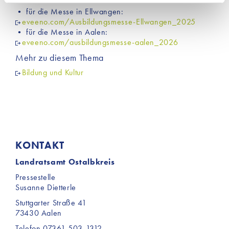
Einsatz dieser Cookies werden aktiv keine Daten an
• für die Messe in Ellwangen:
eveeno.com/Ausbildungsmesse-Ellwangen_2025
Dritte weitergegeben. Jedoch sind auf unserer Website
• für die Messe in Aalen:
Inhalte von Drittanbietern eingebunden, die
eveeno.com/ausbildungsmesse-aalen_2026
möglicherweise Cookies für Marketingzwecke
Mehr zu diesem Thema
verwenden. Welche Cookies im Einzelnen zur
Anwendung kommen, finden Sie unter dem Reiter
Bildung und Kultur
„Details“ und in unserer Datenschutzerklärung ».
KONTAKT
Landratsamt Ostalbkreis
Pressestelle
Susanne Dietterle
Stuttgarter Straße 41
73430 Aalen
Telefon 07361 503-1312