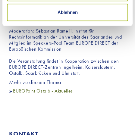
Speakers-Pool Team EUROPE DIRECT der Europäischen
Abschnitt Einzelheiten
fest.
Kommission
Ablehnen
Dr. Alina Gales, Leitung Stabsstelle Diversity & Inclusion,
Wir verwenden selbst nur Cookies, die wir für die
Technische Universität München
Funktionalität unserer Website benötigen. Durch den
Einsatz dieser Cookies werden aktiv keine Daten an
Moderation: Sebastian Ramelli, Institut für
Rechtsinformatik an der Universität des Saarlandes und
Dritte weitergegeben. Jedoch sind auf unserer Website
Mitglied im Speakers-Pool Team EUROPE DIRECT der
Inhalte von Drittanbietern eingebunden, die
Europäischen Kommission
möglicherweise Cookies für Marketingzwecke
verwenden. Welche Cookies im Einzelnen zur
Die Veranstaltung findet in Kooperation zwischen den
Anwendung kommen, finden Sie unter dem Reiter
EUROPE DIRECT-Zentren Ingelheim, Kaiserslautern,
Ostalb, Saarbrücken und Ulm statt.
„Details“ und in unserer Datenschutzerklärung ».
Mehr zu diesem Thema
EUROPoint Ostalb - Aktuelles
KONTAKT