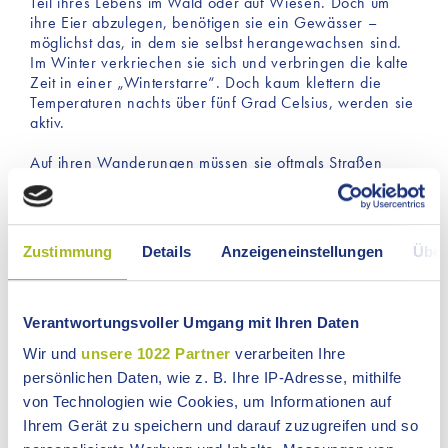
Teil ihres Lebens im Wald oder auf Wiesen. Doch um
ihre Eier abzulegen, benötigen sie ein Gewässer –
möglichst das, in dem sie selbst herangewachsen sind.
Im Winter verkriechen sie sich und verbringen die kalte
Zeit in einer „Winterstarre“. Doch kaum klettern die
Temperaturen nachts über fünf Grad Celsius, werden sie
aktiv.
Auf ihren Wanderungen müssen sie oftmals Straßen
überqueren. Manchmal bleiben die Kröten sogar
längere Zeit auf der warmen Fahrbahn sitzen und
werden dann ein leichtes Opfer anrollender Autos. Eine
oft unterschätzte Gefahr ist zudem der Strömungsdruck
Zustimmung
Details
Anzeigeneinstellungen
Über
der Fahrzeuge. Bei Geschwindigkeiten von über 30
Stundenkilometern werden auch Amphibien getötet, die
am Straßenrand sitzen. Der Strömungsdruck der Autos
bringt ihre inneren Organe zum Platzen.
Verantwortungsvoller Umgang mit Ihren Daten
Wir und
unsere 1022 Partner
verarbeiten Ihre
Aber nicht nur sie werden gefährdet, sondern auch
persönlichen Daten, wie z. B. Ihre IP-Adresse, mithilfe
Naturschützer, die am Straßenrand Zäune aufbauen und
mit Eimern hin- und herlaufen. Sie helfen den Fröschen
von Technologien wie Cookies, um Informationen auf
und Kröten beim sicheren Überqueren der Straße.
Ihrem Gerät zu speichern und darauf zuzugreifen und so