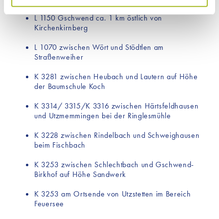
Funktionalität unserer Website benötigen. Durch den
L 1150 Gschwend ca. 1 km östlich von
Einsatz dieser Cookies werden aktiv keine Daten an
Kirchenkirnberg
Dritte weitergegeben. Jedoch sind auf unserer Website
Inhalte von Drittanbietern eingebunden, die
L 1070 zwischen Wört und Stödtlen am
möglicherweise Cookies für Marketingzwecke
Straßenweiher
verwenden. Welche Cookies im Einzelnen zur
K 3281 zwischen Heubach und Lautern auf Höhe
Anwendung kommen, finden Sie unter dem Reiter
der Baumschule Koch
„Details“ und in unserer Datenschutzerklärung ».
K 3314/ 3315/K 3316 zwischen Härtsfeldhausen
und Utzmemmingen bei der Ringlesmühle
K 3228 zwischen Rindelbach und Schweighausen
beim Fischbach
K 3253 zwischen Schlechtbach und Gschwend-
Birkhof auf Höhe Sandwerk
K 3253 am Ortsende von Utzstetten im Bereich
Feuersee